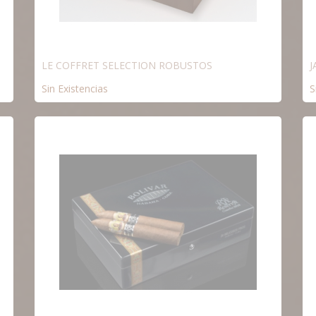
LE COFFRET SELECTION ROBUSTOS
J
Sin Existencias
S