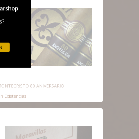
garshop
s?
N
ONTECRISTO 80 ANIVERSARIO
in Existencias