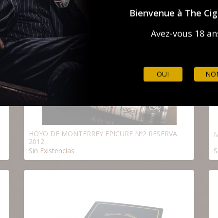
Bienvenue à The Ci
Avez-vous 18 an
OUI
NO
HOYO DE MONTERREY EPICURE Nº2 RESERVA
M
2012
Sin Existencias
S