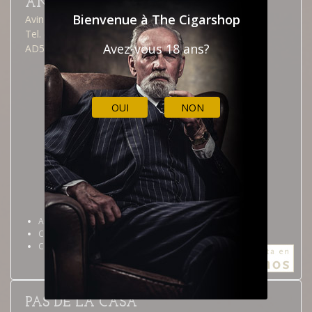
ANDORRA LA VELLA
Bienvenue à The Cigarshop
Avinguda Meritxell, 40
Tel. (376) 826 515
Avez-vous 18 ans?
AD500 Andorra la Vella
OUI
NON
Andorra la Vella
Calendrier professionnel
Comment y arriver
PAS DE LA CASA