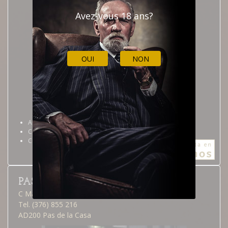
Avez-vous 18 ans?
OUI
NON
Andorra la Vella
Calendrier professionnel
Comment y arriver
PAS DE LA CASA
C Major, 23
Tel. (376) 855 216
AD200 Pas de la Casa