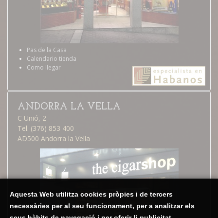
Pas de la Casa
Calendario tienda
Como llegar
ANDORRA LA VELLA
C Unió, 2
Tel. (376) 853 400
AD500 Andorra la Vella
Aquesta Web utilitza cookies pròpies i de tercers
necessàries per al seu funcionament, per a analitzar els
seus hàbits de navegació i per oferir-li publicitat