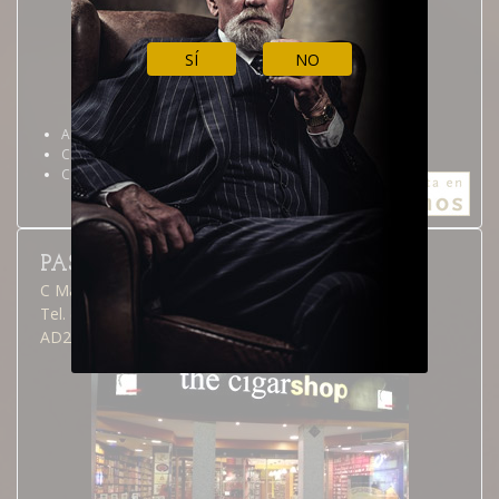
SÍ
NO
Andorra la Vella
Calendario tienda
Como llegar
PAS DE LA CASA
C Major, 23
Tel. (376) 855 216
AD200 Pas de la Casa