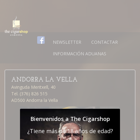
NEWSLETTER
CONTACTAR
INFORMACIÓN ADUANAS
ANDORRA LA VELLA
Avinguda Meritxell, 40
Tel. (376) 826 515
AD500 Andorra la Vella
Bienvenidos a The Cigarshop
¿Tiene más de 18 años de edad?