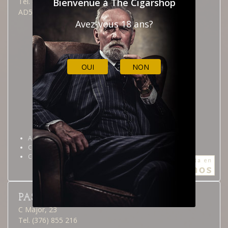
Bienvenue à The Cigarshop
Tel. (376) 826 515
AD500 Andorra la Vella
Avez-vous 18 ans?
OUI
NON
Andorra la Vella
Calendrier professionnel
Comment y arriver
PAS DE LA CASA
C Major, 23
Tel. (376) 855 216