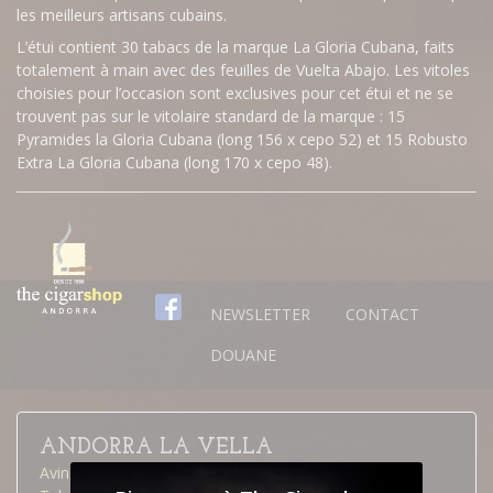
les meilleurs artisans cubains.
L’étui contient 30 tabacs de la marque La Gloria Cubana, faits
totalement à main avec des feuilles de Vuelta Abajo. Les vitoles
choisies pour l’occasion sont exclusives pour cet étui et ne se
trouvent pas sur le vitolaire standard de la marque : 15
Pyramides la Gloria Cubana (long 156 x cepo 52) et 15 Robusto
Extra La Gloria Cubana (long 170 x cepo 48).
NEWSLETTER
CONTACT
DOUANE
ANDORRA LA VELLA
Avinguda Meritxell, 40