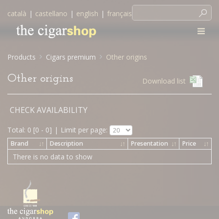
català
|
castellano
|
english
|
français
Products
Cigars premium
Other origins
Other origins
Download list
CHECK AVAILABILITY
Total: 0 [0 - 0]
|
Limit per page:
Brand
↓
↑
Description
↓
↑
Presentation
↓
↑
Price
↓
↑
There is no data to show