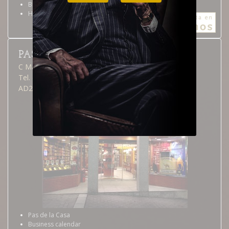
Business calendar
How to arrive
PAS DE LA CASA
C Major, 23
Tel. (376) 855 216
AD200 Pas de la Casa
Pas de la Casa
Business calendar