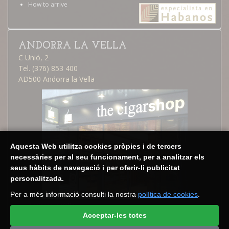
How to arrive
ANDORRA LA VELLA
C Unió, 2
Tel. (376) 853 400
AD500 Andorra la Vella
Aquesta Web utilitza cookies pròpies i de tercers
necessàries per al seu funcionament, per a analitzar els
seus hàbits de navegació i per oferir-li publicitat
personalitzada.
Per a més informació consulti la nostra
política de cookies
.
Andorra la Vella
Business calendar
Acceptar-les totes
How to arrive