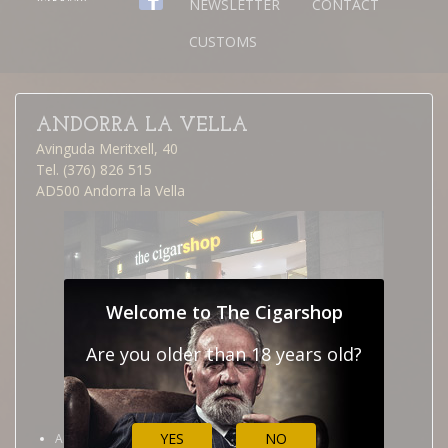
NEWSLETTER
CONTACT
CUSTOMS
ANDORRA LA VELLA
Avinguda Meritxell, 40
Tel. (376) 826 515
AD500 Andorra la Vella
Welcome to The Cigarshop
Are you older than 18 years old?
YES
NO
Andorra la Vella