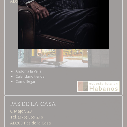
AD500 Andorra la Vella
Andorra la Vella
Calendario tienda
Como llegar
PAS DE LA CASA
C Major, 23
Tel. (376) 855 216
AD200 Pas de la Casa