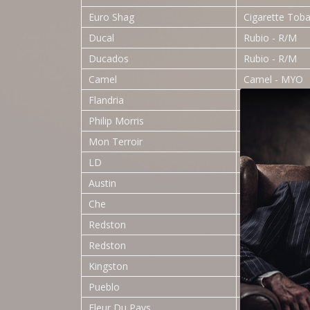
Euro Shag
Cigarette Tob
Ducal
Rubio - R/M
Ducados
Rubio - R/M
Camel
Camel - MYO
Flandria
Virginia - RYO
Philip Morris
Philip Morris -
Mon Terroir
Brune - RYO
LD
LD - MYO
Austin
American Ble
Che
Che - RYO
Redston
American Blen
Redston
Natural - RYO
Kingston
Red Label - M
Pueblo
Fine Cut - RYO
Fleur Du Pays
Nº2 Brun - RY