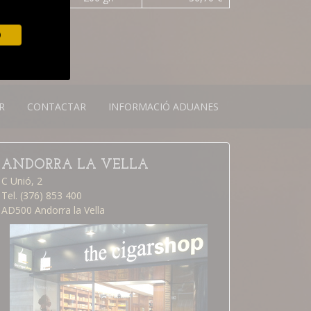
O
R
CONTACTAR
INFORMACIÓ ADUANES
ANDORRA LA VELLA
C Unió, 2
Tel. (376) 853 400
AD500 Andorra la Vella