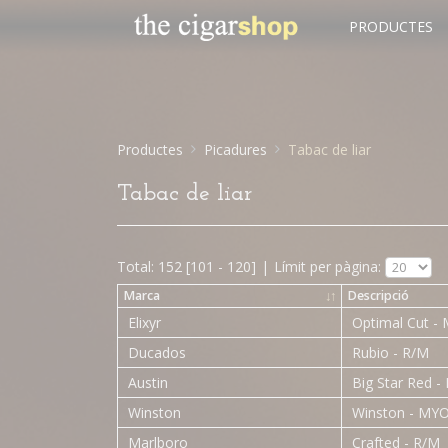
PRODUCTES
Productes
Picadures
Tabac de liar
Tabac de liar
Total: 152 [101 - 120]
|
Límit per pàgina:
Marca
↓
↑
Descripció
Elixyr
Optimal Cut -
Ducados
Rubio - R/M
Austin
Big Star Red 
Winston
Winston - MY
Marlboro
Crafted - R/M