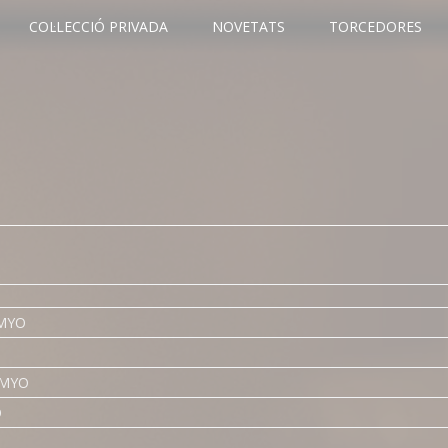
COL·LECCIÓ PRIVADA
NOVETATS
TORCEDORES
 MYO
- MYO
O