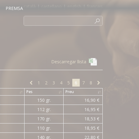
català
|
castellano
|
english
|
français
PREMSA
Descarregar llista
1
2
3
4
5
6
7
8
↓
↑
Pes
↓
↑
Preu
↓
↑
150 gr.
16,90 €
112 gr.
16,95 €
170 gr.
18,53 €
110 gr.
18,95 €
140 gr.
22,80 €