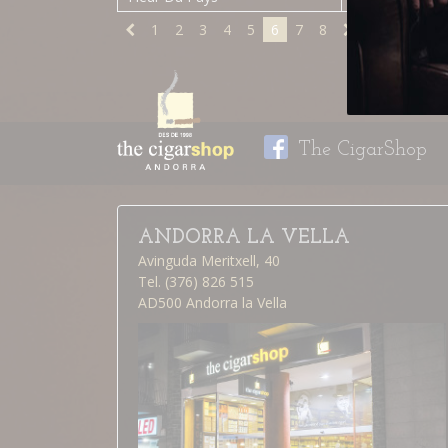
1
2
3
4
5
6
7
8
The CigarShop
ANDORRA LA VELLA
Avinguda Meritxell, 40
Tel. (376) 826 515
AD500 Andorra la Vella