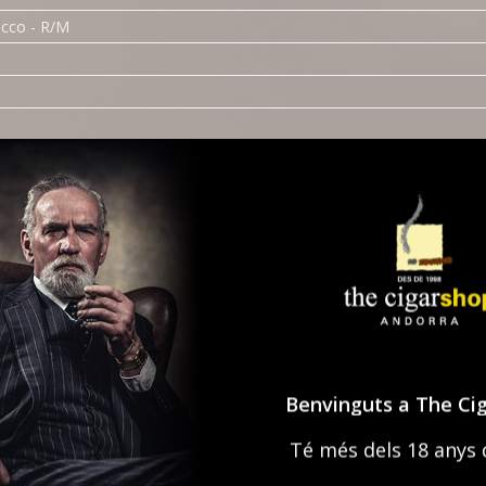
acco - R/M
 R/M
nd Volume - MYO
d - RYO
Benvinguts a The Ci
YO
Té més dels 18 anys 
O