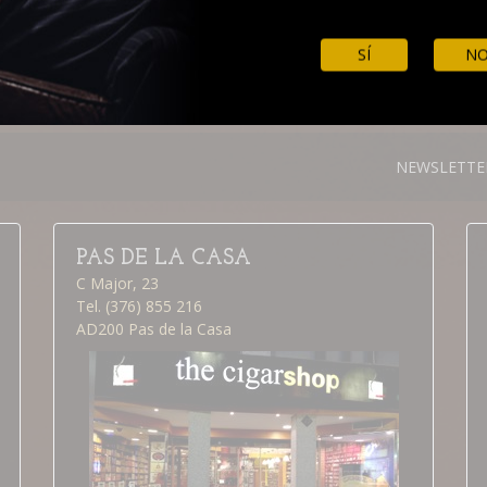
SÍ
N
NEWSLETTE
PAS DE LA CASA
C Major, 23
Tel. (376) 855 216
AD200 Pas de la Casa