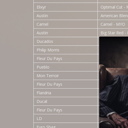
Elixyr
Optimal Cut -
Austin
American Ble
Camel
Camel - MYO
Austin
Big Star Red 
Ducados
Rubio - R/M
Philip Morris
Philip Morris -
Fleur Du Pays
Nº2 Brun - RY
Pueblo
Fine Cut - RYO
Mon Terroir
Brune - RYO
Fleur Du Pays
Nº1 Blond - R
Flandria
Virginia - RYO
Ducal
Rubio - R/M
Fleur Du Pays
Nº1 Blond - R
LD
LD - MYO
Euro Shag
Cigarette Tob