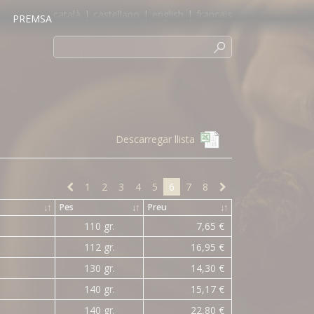
català
|
castellano
|
english
|
français
PREMSA
Descarregar llista
1
2
3
4
5
6
7
8
↓
↑
Pes
↓
↑
Preu
↓
↑
110 gr.
7,65 €
112 gr.
16,95 €
130 gr.
14,30 €
140 gr.
15,17 €
140 gr.
22,80 €