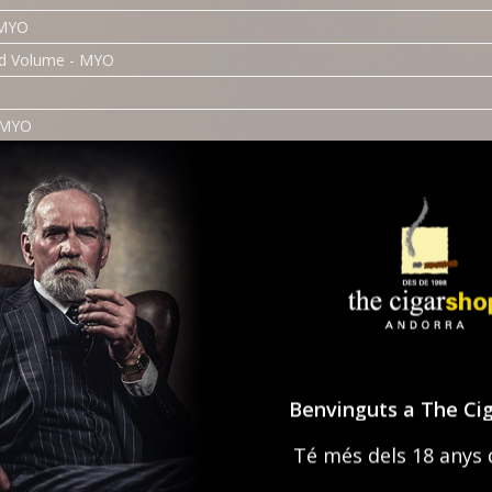
 MYO
nd Volume - MYO
- MYO
 R/M
O
YO
Benvinguts a The Ci
YO
Té més dels 18 anys 
acco - R/M