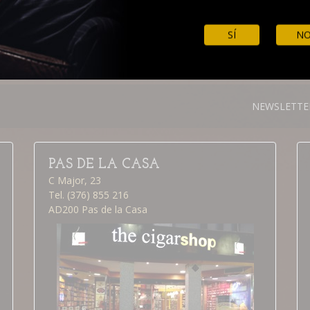
SÍ
N
NEWSLETTE
PAS DE LA CASA
C Major, 23
Tel. (376) 855 216
AD200 Pas de la Casa