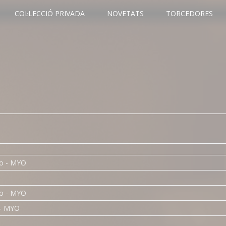
COL·LECCIÓ PRIVADA
NOVETATS
TORCEDORES
o - MYO
o - MYO
 - MYO