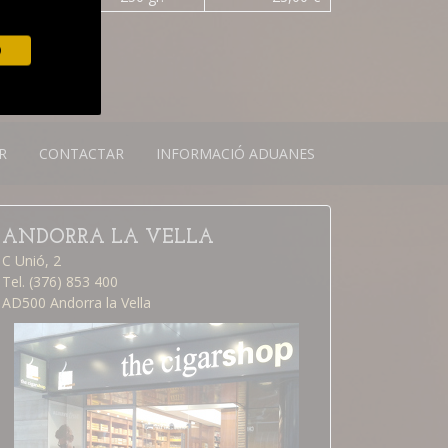
O
R
CONTACTAR
INFORMACIÓ ADUANES
ANDORRA LA VELLA
C Unió, 2
Tel. (376) 853 400
AD500 Andorra la Vella