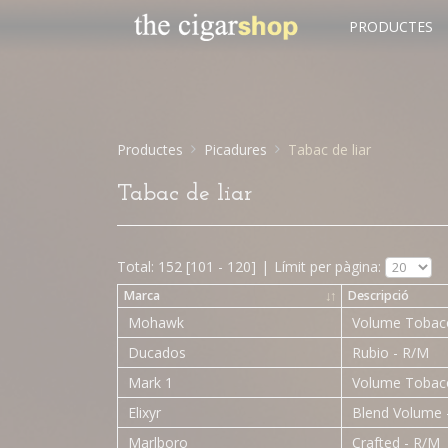
PRODUCTES
Productes
Picadures
Tabac de liar
Tabac de liar
Total: 152 [101 - 120]
|
Límit per pàgina:
Marca
↓
↑
Descripció
Mohawk
Volume Tobac
Ducados
Rubio - R/M
Mark 1
Volume Tobac
Elixyr
Blend Volume
Marlboro
Crafted - R/M