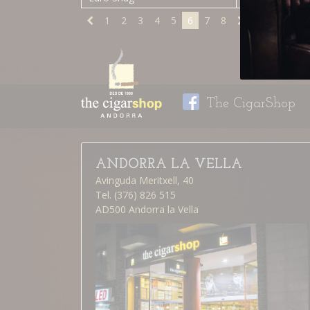
1
2
3
4
5
6
7
8
The CigarShop
ANDORRA LA VELLA
Avinguda Meritxell, 40
Tel. (376) 826 515
AD500 Andorra la Vella