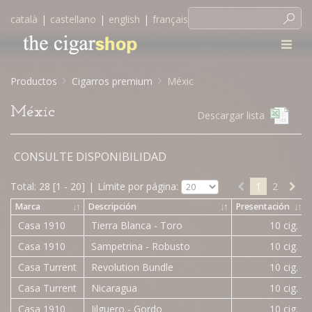
català
|
castellano
|
english
|
français
Productos
Cigarros premium
Méxic
Méxic
Descargar lista
CONSULTE DISPONIBILIDAD
Total: 28 [1 - 20]
|
Límite por página:
1
2
Marca
↓
↑
Descripción
↓
↑
Presentación
↓
↑
Casa 1910
Tierra Blanca - Toro
10 cig.
Casa 1910
Sampetrina - Robusto
10 cig.
Casa Turrent
Revolution Bundle
10 cig.
Casa Turrent
Nicaragua
10 cig.
Casa 1910
Jilguero - Gordo
10 cig.