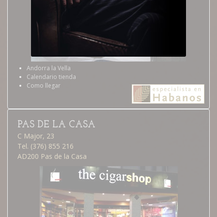
Andorra la Vella
Calendario tienda
Como llegar
PAS DE LA CASA
C Major, 23
Tel. (376) 855 216
AD200 Pas de la Casa