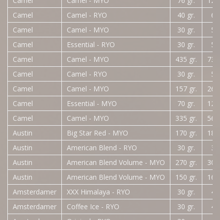
Camel
Camel - MYO
76 gr.
12,
Camel
Camel - RYO
40 gr.
6,
Camel
Camel - MYO
30 gr.
5,
Camel
Essential - RYO
30 gr.
5,
Camel
Camel - MYO
435 gr.
73,
Camel
Camel - RYO
30 gr.
5,
Camel
Camel - MYO
157 gr.
26,
Camel
Essential - MYO
70 gr.
12,
Camel
Camel - MYO
335 gr.
56,
Austin
Big Star Red - MYO
170 gr.
18,
Austin
American Blend - RYO
30 gr.
3,
Austin
American Blend Volume - MYO
270 gr.
30,
Austin
American Blend Volume - MYO
150 gr.
16,
Amsterdamer
XXX Himalaya - RYO
30 gr.
4,
Amsterdamer
Coffee Ice - RYO
30 gr.
4,