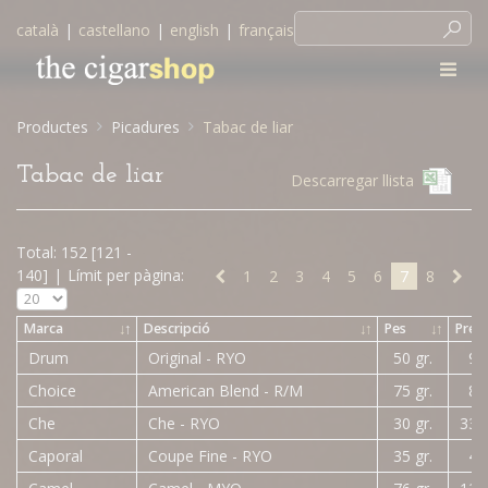
català
|
castellano
|
english
|
français
Productes
Picadures
Tabac de liar
Tabac de liar
Descarregar llista
Total: 152 [121 -
140]
|
Límit per pàgina:
1
2
3
4
5
6
7
8
Marca
↓
↑
Descripció
↓
↑
Pes
↓
↑
Preu
Drum
Original - RYO
50 gr.
9,
Choice
American Blend - R/M
75 gr.
8,
Che
Che - RYO
30 gr.
33,
Caporal
Coupe Fine - RYO
35 gr.
4,