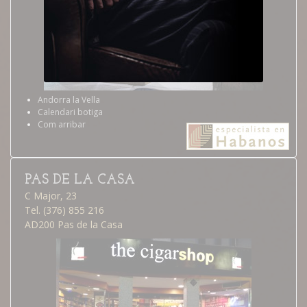
Andorra la Vella
Calendari botiga
Com arribar
PAS DE LA CASA
C Major, 23
Tel. (376) 855 216
AD200 Pas de la Casa