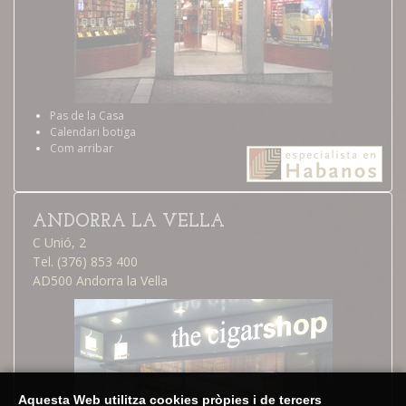
Pas de la Casa
Calendari botiga
Com arribar
ANDORRA LA VELLA
C Unió, 2
Tel. (376) 853 400
AD500 Andorra la Vella
Aquesta Web utilitza cookies pròpies i de tercers