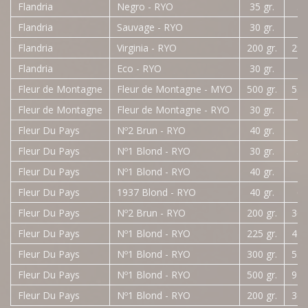
Flandria
Negro - RYO
35 gr.
5,
Flandria
Sauvage - RYO
30 gr.
4,
Flandria
Virginia - RYO
200 gr.
29,
Flandria
Eco - RYO
30 gr.
4,
Fleur de Montagne
Fleur de Montagne - MYO
500 gr.
55,
Fleur de Montagne
Fleur de Montagne - RYO
30 gr.
3,
Fleur Du Pays
Nº2 Brun - RYO
40 gr.
7,
Fleur Du Pays
Nº1 Blond - RYO
30 gr.
5,
Fleur Du Pays
Nº1 Blond - RYO
40 gr.
7,
Fleur Du Pays
1937 Blond - RYO
40 gr.
6,
Fleur Du Pays
Nº2 Brun - RYO
200 gr.
36,
Fleur Du Pays
Nº1 Blond - RYO
225 gr.
41,
Fleur Du Pays
Nº1 Blond - RYO
300 gr.
55,
Fleur Du Pays
Nº1 Blond - RYO
500 gr.
91,
Fleur Du Pays
Nº1 Blond - RYO
200 gr.
36,