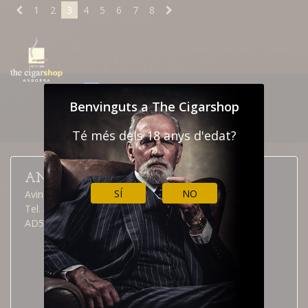
1
2
3
4
5
6
7
8
NEWSLETTER
CONTACTAR
Benvinguts a The Cigarshop
INFORMACIÓ ADUANES
Té més dels 18 anys d'edat?
ANDORRA LA VELLA
SÍ
NO
Avinguda Meritxell, 40
Tel. (376) 826 515
AD500 Andorra la Vella