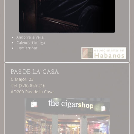
Andorra la Vella
Calendari botiga
Com arribar
PAS DE LA CASA
C Major, 23
Tel. (376) 855 216
AD200 Pas de la Casa