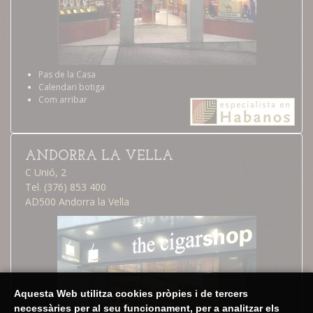
Pas de la Casa
Calendari botiga
Com arribar
ANDORRA LA VELLA
C Unió, 2
Tel. (376) 853 400
AD500 Andorra la Vella
Aquesta Web utilitza cookies pròpies i de tercers
necessàries per al seu funcionament, per a analitzar els