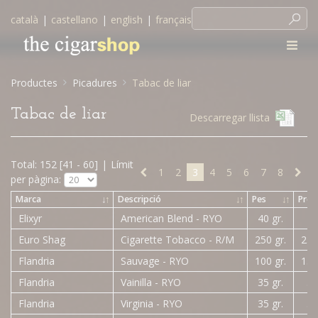
català
|
castellano
|
english
|
français
Productes
Picadures
Tabac de liar
Tabac de liar
Descarregar llista
Total: 152 [41 - 60]
|
Límit
1
2
3
4
5
6
7
8
per pàgina:
Marca
↓
↑
Descripció
↓
↑
Pes
↓
↑
Preu
Elixyr
American Blend - RYO
40 gr.
4,
Euro Shag
Cigarette Tobacco - R/M
250 gr.
23,
Flandria
Sauvage - RYO
100 gr.
15,
Flandria
Vainilla - RYO
35 gr.
5,
Flandria
Virginia - RYO
35 gr.
5,