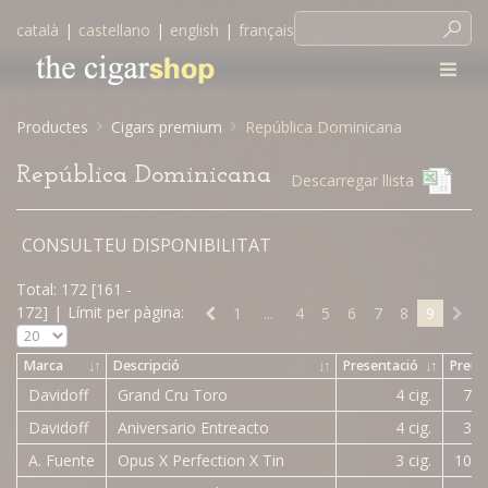
català
|
castellano
|
english
|
français
Productes
Cigars premium
República Dominicana
República Dominicana
Descarregar llista
CONSULTEU DISPONIBILITAT
Total: 172 [161 -
172]
|
Límit per pàgina:
1
...
4
5
6
7
8
9
Marca
↓
↑
Descripció
↓
↑
Presentació
↓
↑
Preu
Davidoff
Grand Cru Toro
4 cig.
79,
Davidoff
Aniversario Entreacto
4 cig.
38,
A. Fuente
Opus X Perfection X Tin
3 cig.
104,