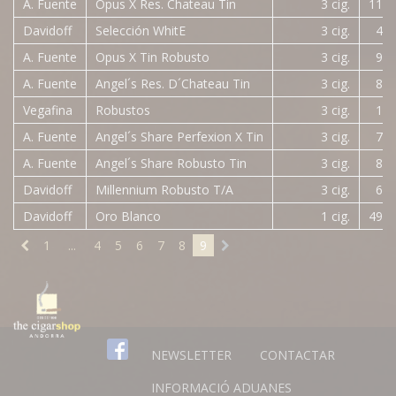
A. Fuente
Opus X Res. Chateau Tin
3 cig.
111,
Davidoff
Selección WhitE
3 cig.
49,
A. Fuente
Opus X Tin Robusto
3 cig.
97,
A. Fuente
Angel´s Res. D´Chateau Tin
3 cig.
85,
Vegafina
Robustos
3 cig.
13,
A. Fuente
Angel´s Share Perfexion X Tin
3 cig.
75,
A. Fuente
Angel´s Share Robusto Tin
3 cig.
86,
Davidoff
Millennium Robusto T/A
3 cig.
61,
Davidoff
Oro Blanco
1 cig.
491,
1
...
4
5
6
7
8
9
NEWSLETTER
CONTACTAR
INFORMACIÓ ADUANES