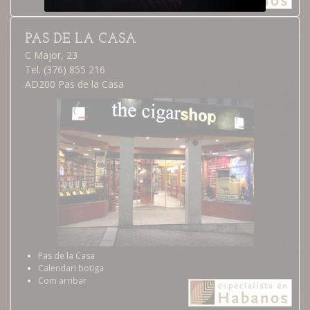
PAS DE LA CASA
C Major, 23
Tel. (376) 855 216
AD200 Pas de la Casa
Pas de la Casa
Calendari botiga
Com arribar