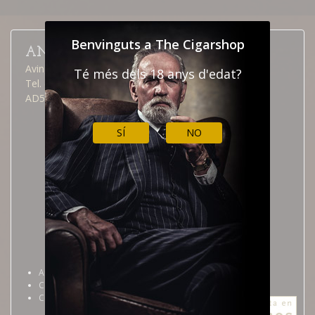
Benvinguts a The Cigarshop
ANDORRA LA VELLA
Avinguda Meritxell, 40
Té més dels 18 anys d'edat?
Tel. (376) 826 515
AD500 Andorra la Vella
SÍ
NO
Andorra la Vella
Calendari botiga
Com arribar